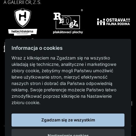
Informacja o cookies
Wraz z kliknięciem na Zgadzam się na wszystko
układają się techniczne, analityczne i marketingowe
zbiory cookie, żebyśmy mogli Państwu umożliwić
łatwe użytkowanie stron, mierzyć efektywność
naszych stron i dobrać dla Państwa odpowiednią
reklamę. Swoje preferencje możecie Państwo łatwo
2023
|
2022
|
2021
|
2019
|
2018
|
2017
|
2016
|
zmodyfikować poprzez kliknięcie na Nastawienie
zbioru cookie.
2015
|
Zgadzam się ze wszystkim
Nastawienie cookies