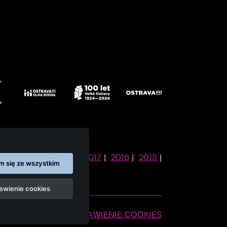
2021
|
2019
|
2018
|
2017
|
2016
|
2015
|
 się ze wszystkim
awienie cookies
NASTAWIENIE COOKIES