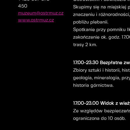
450
Skupimy się na miejskiej p
muzeum@ostrmuz.cz
znaczeniu i różnorodności
www.ostrmuz.cz
pobliżu plebanii.
Spotkanie przy pomniku Ik
zakończenie ok. godz. 17
w
trasy 2 km.
17.00-23.30 Bezpłatne zw
Zbiory sztuki i historii, hi
geologia, mineralogia, prz
historia górnictwa.
17.00-23.00 Widok z wież
Ze względów bezpieczeńs
ograniczona do 10 osób.