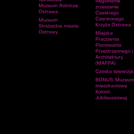
Regionalne
Muzeum Rolnicze
zrzeszenie
Ostrawa
Czeskiego
Czerwonego
Muzeum
Krzyża Ostrawa
Strażackie miasta
Ostrawy
Miejska
Pracownia
Planowania
Przestrzennego i
Architektury
(MAPPA)
Czeska telewizja
BONUS: Muzeu
mieszkaniowe
Kolonii
Jubileuszowej