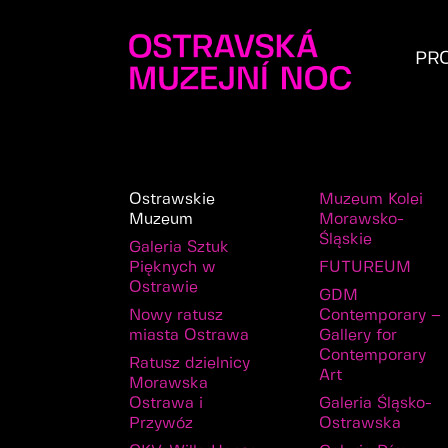
PR
Ostrawskie
Muzeum Kolei
Muzeum
Morawsko-
Śląskie
Galeria Sztuk
Pięknych w
FUTUREUM
Ostrawie
GDM
Nowy ratusz
Contemporary –
miasta Ostrawa
Gallery for
Contemporary
Ratusz dzielnicy
Art
Morawska
Ostrawa i
Galeria Śląsko-
Przywóz
Ostrawska