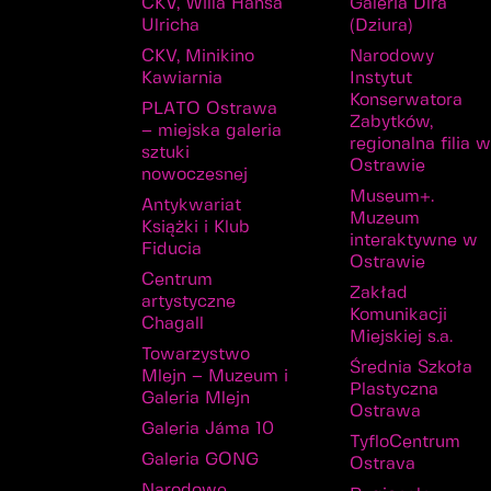
CKV, Willa Hansa
Galeria Díra
Ulricha
(Dziura)
CKV, Minikino
Narodowy
Kawiarnia
Instytut
Konserwatora
PLATO Ostrawa
Zabytków,
– miejska galeria
regionalna filia 
sztuki
Ostrawie
nowoczesnej
Museum+.
Antykwariat
Muzeum
Książki i Klub
interaktywne w
Fiducia
Ostrawie
Centrum
Zakład
artystyczne
Komunikacji
Chagall
Miejskiej s.a.
Towarzystwo
Średnia Szkoła
Mlejn – Muzeum i
Plastyczna
Galeria Mlejn
Ostrawa
Galeria Jáma 10
TyfloCentrum
Galeria GONG
Ostrava
Narodowe