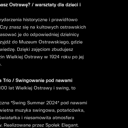
asz Ostrawę? / warsztaty dla dzieci i
wydarzenia historyczne i prawidłowo
 Czy znasz się na kultowych ostrawskich
pasować je do odpowiedniej dzielnicy
przyjdź do Muzeum Ostrawskiego, gdzie
iedzę. Dzięki zajęciom zbudujesz
in Wielkiej Ostrawy w 1924 roku po jej
.
a Trio / Swingowanie pod nawami
0 lat Wielkiej Ostrawy i swing, to
eczna "Swing Summer 2024" pod nawami
wietna muzyka swingowa, potańcówka,
, światełka i niesamowita atmosfera
 Realizowane przez Spolek Elegant.