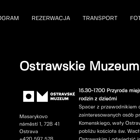
OGRAM
REZERWACJA
TRANSPORT
FO
Ostrawskie Muzeum
15.30-17.00 Przyroda miej
rodzin z dziećmi
Spacer z przewodnikiem dl
zainteresowanych osób p
Masarykovo
Komenskiego, wały Ostraw
náměstí 1, 728 41
pobliżu kościoła św. Wa
Ostrava
+420 597 578
Ostrawskim i odwiedzić 