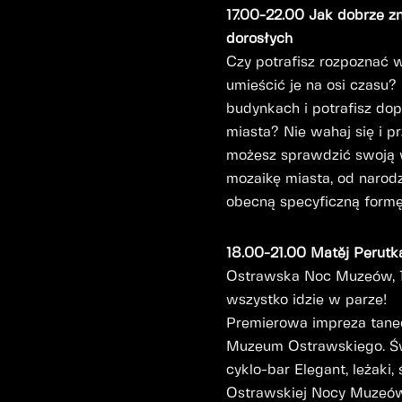
17.00-22.00 Jak dobrze zn
dorosłych
Czy potrafisz rozpoznać 
umieścić je na osi czasu?
budynkach i potrafisz do
miasta? Nie wahaj się i 
możesz sprawdzić swoją w
mozaikę miasta, od narodz
obecną specyficzną formę
m
18.00-21.00 Matěj Perutk
Ostrawska Noc Muzeów, 10
wszystko idzie w parze!
Premierowa impreza tan
Muzeum Ostrawskiego. Ś
cyklo-bar Elegant, leżaki
Ostrawskiej Nocy Muzeów.