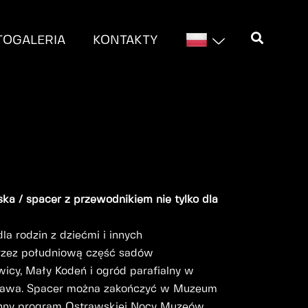
TOGALERIA
KONTAKTY
ska / spacer z przewodnikiem nie tylko dla
a rodzin z dziećmi i innych
rzez południową część sadów
icy, Mały Kodeń i ogród parafialny w
cława. Spacer można zakończyć w Muzeum
inny program Ostrawskiej Nocy Muzeów.